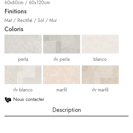
60x60cm / 60x120cm
Finitions
Mat / Rectifié / Sol / Mur
Coloris
perla
rlv perla
blanco
rlv blanco
marfil
rlv marfil
Nous contacter
Description