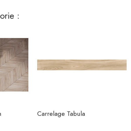
rie :
n
Carrelage Tabula