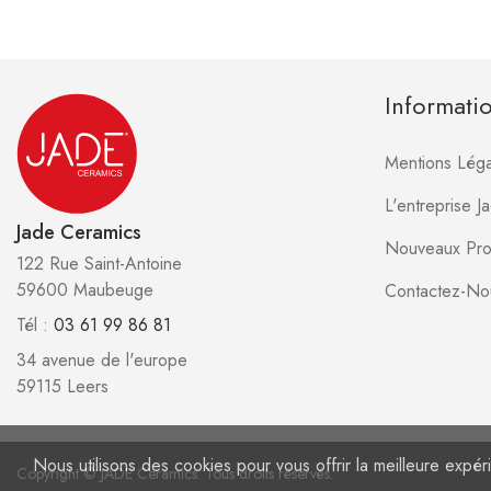
Informati
Mentions Léga
L'entreprise 
Jade Ceramics
Nouveaux Pro
122 Rue Saint-Antoine
59600 Maubeuge
Contactez-No
Tél :
03 61 99 86 81
34 avenue de l'europe
59115 Leers
Nous utilisons des cookies pour vous offrir la meilleure expéri
Copyright © JADE Ceramics. Tous droits réservés.