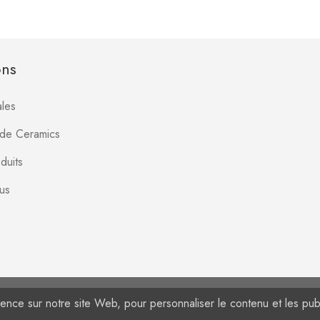
ons
les
Jade Ceramics
duits
us
ence sur notre site Web, pour personnaliser le contenu et les publi