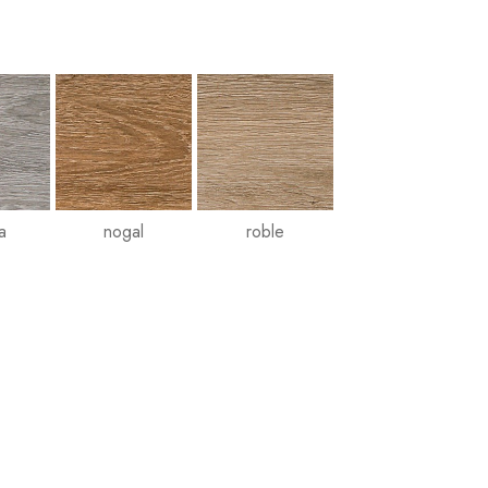
a
nogal
roble