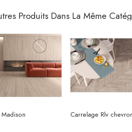
utres Produits Dans La Même Catégo
e Madison
Carrelage Rlv chevro