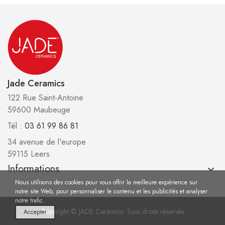
Jade Ceramics
122 Rue Saint-Antoine
59600 Maubeuge
Tél :
03 61 99 86 81
34 avenue de l'europe
59115 Leers
Informations
keyboard_arrow_down
Nous utilisons des cookies pour vous offrir la meilleure expérience sur
notre site Web, pour personnaliser le contenu et les publicités et analyser
notre trafic.
Copyright © JADE Ceramics. Tous droits réservés.
Accepter