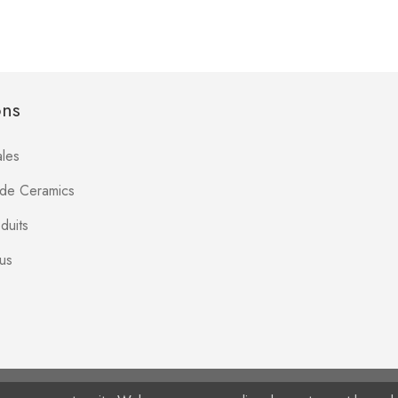
ons
les
Jade Ceramics
duits
us