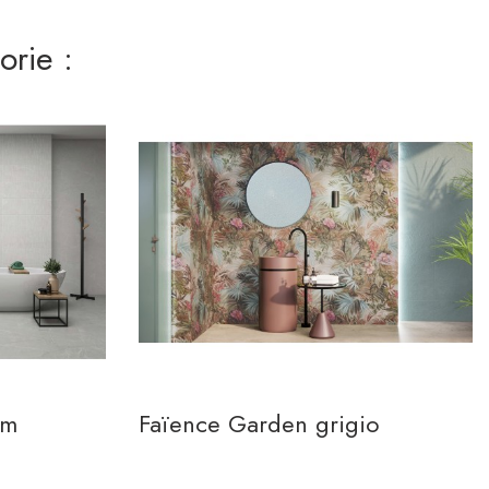
rie :
cm
Faïence Garden grigio