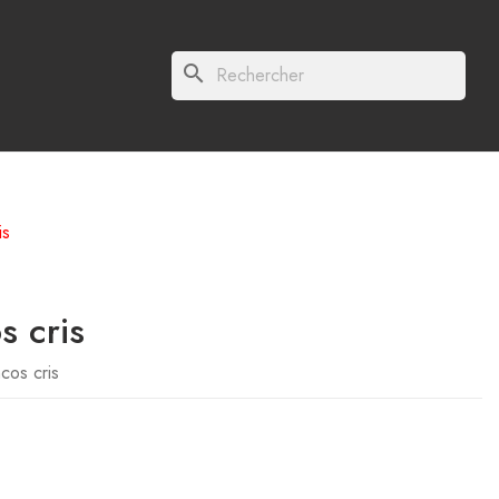
search
is
s cris
cos cris