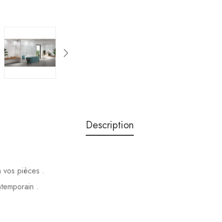
Description
à vos pièces .
ntemporain .