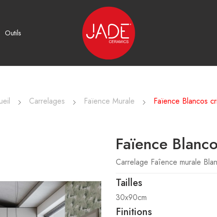
Outils
eil
Carrelages
Faïence Murale
Faïence Blancos cr
Faïence Blanco
Carrelage Faîence murale Blan
Tailles
30x90cm
Finitions