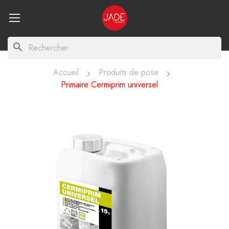
search
Accueil
Produits de pose
Primaire Cermiprim universel