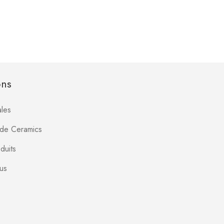
ons
les
Jade Ceramics
duits
us