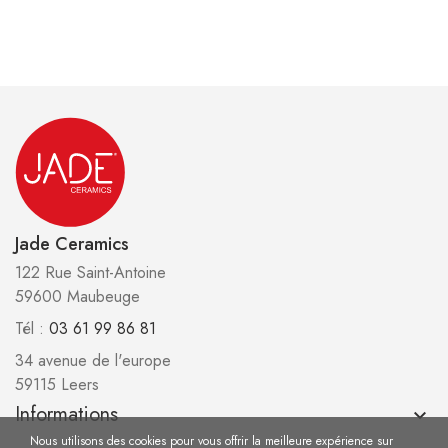
Jade Ceramics
122 Rue Saint-Antoine
59600 Maubeuge
Tél :
03 61 99 86 81
34 avenue de l'europe
59115 Leers
Informations
keyboard_arrow_down
Nous utilisons des cookies pour vous offrir la meilleure expérience sur