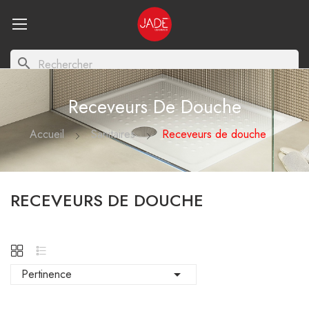
search
Receveurs De Douche
Accueil
Sanitaires
Receveurs de douche
RECEVEURS DE DOUCHE
Pertinence
