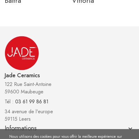
Baltra
Vittoria
Jade Ceramics
122 Rue Saint-Antoine
59600 Maubeuge
Tél :
03 61 99 86 81
34 avenue de l'europe
59115 Leers
Informations
keyboard_arrow_down
Nous utilisons des cookies pour vous offrir la meilleure expérience sur