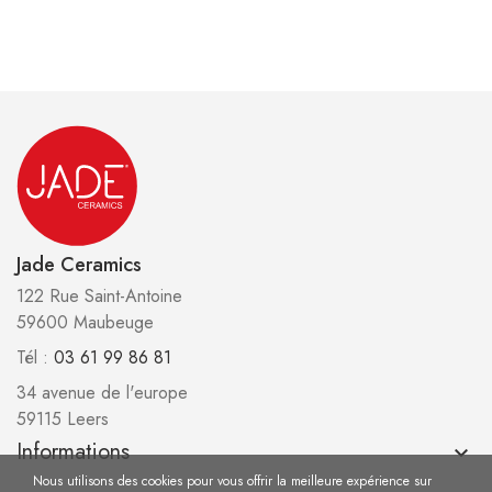
Jade Ceramics
122 Rue Saint-Antoine
59600 Maubeuge
Tél :
03 61 99 86 81
34 avenue de l'europe
59115 Leers
Informations
keyboard_arrow_down
Nous utilisons des cookies pour vous offrir la meilleure expérience sur