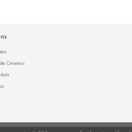
ons
les
Jade Ceramics
duits
us