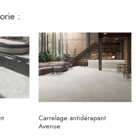
rie :
nt
Carrelage antidérapant
Avenue