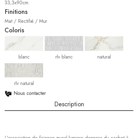
33,3x90cm
Finitions
Mat / Rectifié / Mur
Coloris
blanc
rlv blanc
natural
rlv natural
Nous contacter
Description
L'association de faïence mural lumiere donnera du cachet à