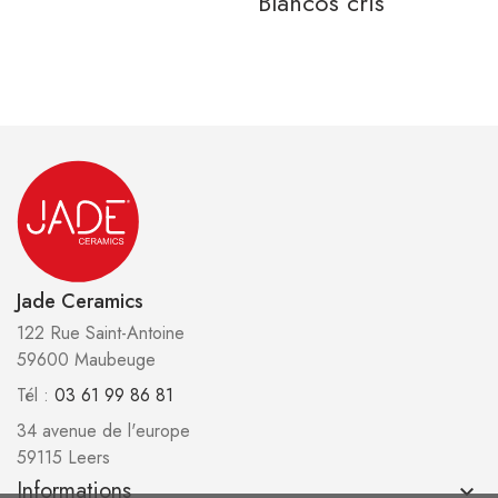
Blancos cris
Jade Ceramics
122 Rue Saint-Antoine
59600 Maubeuge
Tél :
03 61 99 86 81
34 avenue de l'europe
59115 Leers
Informations
keyboard_arrow_down