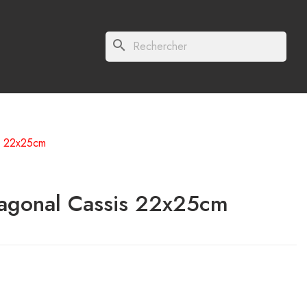
search
s 22x25cm
agonal Cassis 22x25cm