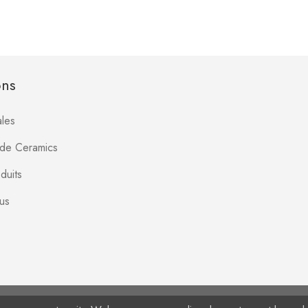
ons
les
Jade Ceramics
duits
us