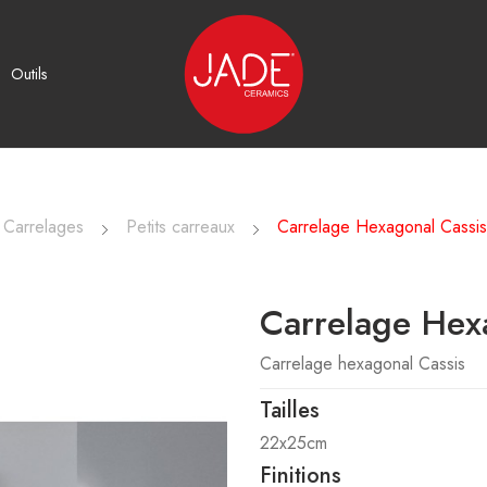
Outils
Carrelages
Petits carreaux
Carrelage Hexagonal Cassi
Carrelage Hex
Carrelage hexagonal Cassis
Tailles
22x25cm
Finitions