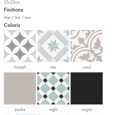
25c25cm
Finitions
Mat / Sol / mur
Coloris
triumph
star
sand
pedra
night
negro