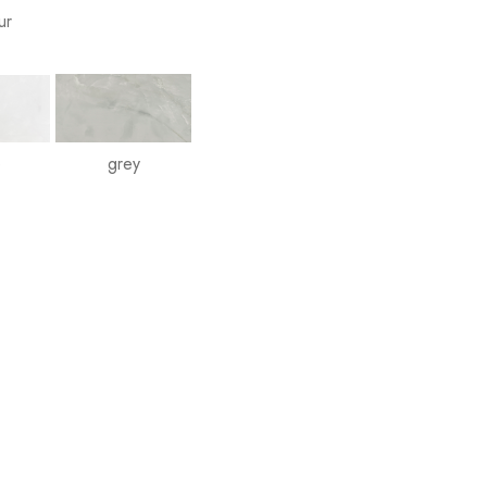
ur
e
grey