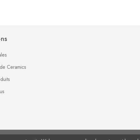
ons
les
Jade Ceramics
duits
us