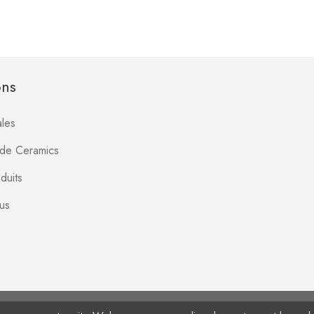
ons
les
Jade Ceramics
duits
us