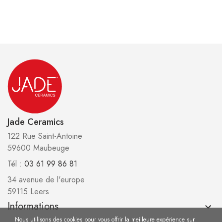
Jade Ceramics
122 Rue Saint-Antoine
59600 Maubeuge
Tél :
03 61 99 86 81
34 avenue de l'europe
59115 Leers
Informations
keyboard_arrow_down
Nous utilisons des cookies pour vous offrir la meilleure expérience sur