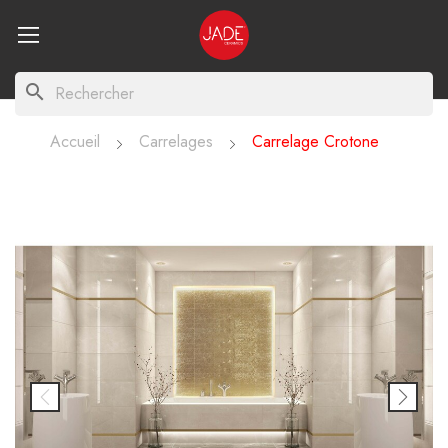
search
Accueil
Carrelages
Carrelage Crotone