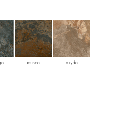
go
musco
oxydo