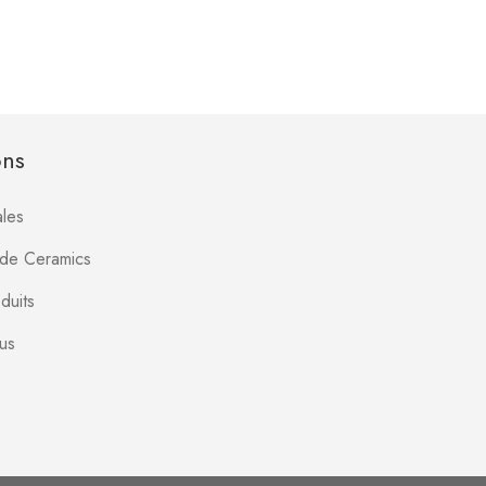
ons
les
Jade Ceramics
duits
us