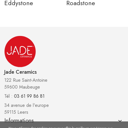
Eddystone
Roadstone
Jade Ceramics
122 Rue Saint-Antoine
59600 Maubeuge
Tél :
03 61 99 86 81
34 avenue de l'europe
59115 Leers
Informations
keyboard_arrow_down