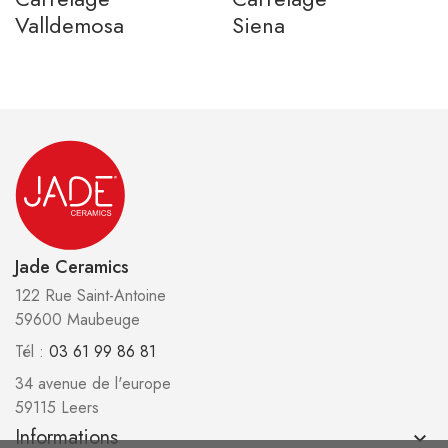
Valldemosa
Siena
Jade Ceramics
122 Rue Saint-Antoine
59600 Maubeuge
Tél :
03 61 99 86 81
34 avenue de l'europe
59115 Leers
Informations
keyboard_arrow_down