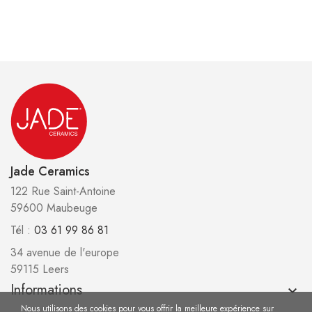
Jade Ceramics
122 Rue Saint-Antoine
59600 Maubeuge
Tél :
03 61 99 86 81
34 avenue de l'europe
59115 Leers
Informations
keyboard_arrow_down
Nous utilisons des cookies pour vous offrir la meilleure expérience sur