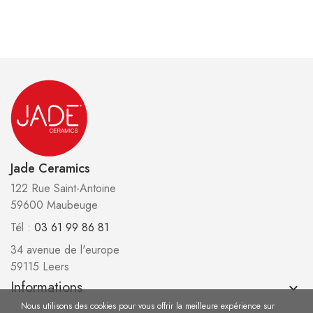
Jade Ceramics
122 Rue Saint-Antoine
59600 Maubeuge
Tél :
03 61 99 86 81
34 avenue de l'europe
59115 Leers
Informations
keyboard_arrow_down
Nous utilisons des cookies pour vous offrir la meilleure expérience sur