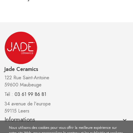
Jade Ceramics
122 Rue Saint-Antoine
59600 Maubeuge
Tél :
03 61 99 86 81
34 avenue de l'europe
59115 Leers
Informations
keyboard_arrow_down
Nous utilisons des cookies pour vous offrir la meilleure expérience sur