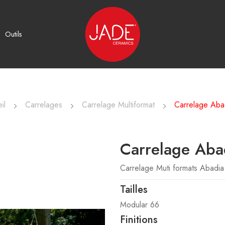
Outils
il
Carrelages
Carrelage Multiformat
Carrelage Aba
Carrelage Aba
Carrelage Muti formats Abadia
Tailles
Modular 66
Finitions