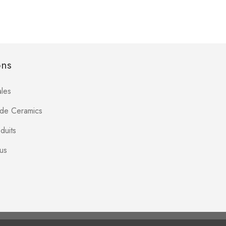
ons
les
Jade Ceramics
duits
us